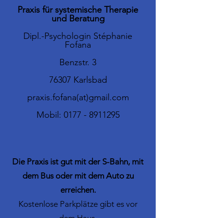
Praxis für systemische Therapie
und Beratung
Dipl.-Psychologin Stéphanie
Fofana
Benzstr. 3
76307 Karlsbad
praxis.fofana(at)gmail.com
Mobil:
0177 - 8911295
Die Praxis ist gut mit der S-Bahn, mit
dem Bus oder mit dem Auto zu
erreichen.
Kostenlose Parkplätze gibt es vor