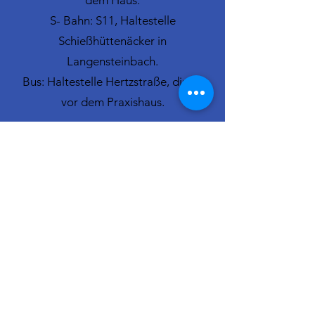
dem Haus.
S- Bahn: S11, Haltestelle
Schießhüttenäcker in
Langensteinbach.
Bus: Haltestelle Hertzstraße, direkt
vor dem Praxishaus.